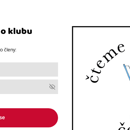
do klubu
ro členy:
 se