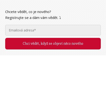
Chcete vědět, co je nového?
Registrujte se a dám vám vědět. ⤵︎
Chci vědět, když se objeví něco nového