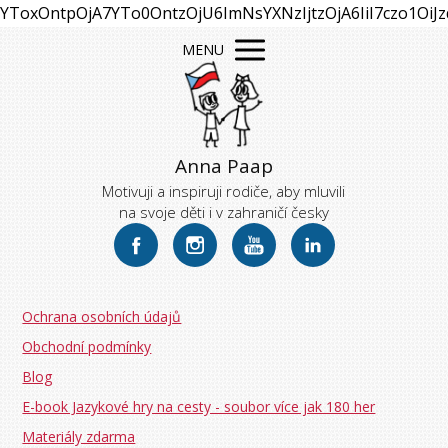
YToxOntpOjA7YTo0OntzOjU6ImNsYXNzIjtzOjA6IiI7czo1OiJ
MENU
Anna Paap
Motivuji a inspiruji rodiče, aby mluvili
na svoje děti i v zahraničí česky
Ochrana osobních údajů
Obchodní podmínky
Blog
E-book Jazykové hry na cesty - soubor více jak 180 her
Materiály zdarma