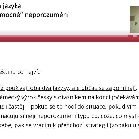
00:
eštinu co nejvíc
ré používají oba dva jazyky, ale občas se zapomínají
,
 německý výrok česky s otazníkem na konci (očekává
 už i častěji - pokud se to hodí do situace, pokud vím
ačuju silněji neporozumění typu co, cože, co myslíš
ebe, pak se vracím k předchozí strategii (zopakuju