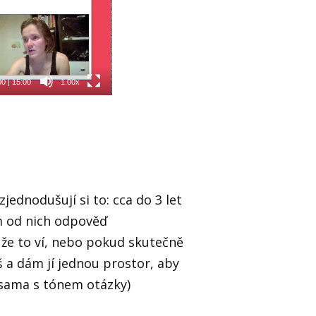
00
|
15:00
1.00x
 zjednodušují si to: cca do 3 let
m od nich odpověď
, že to ví, nebo pokud skutečně
 a dám jí jednou prostor, aby
 sama s tónem otázky)