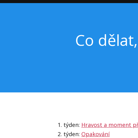
Co dělat
1. týden:
Hravost a moment p
2. týden:
Opakování