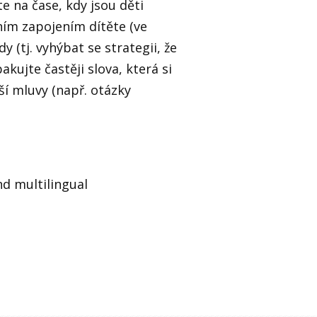
jte na čase, kdy jsou děti
ním zapojením dítěte (ve
 (tj. vyhýbat se strategii, že
kujte častěji slova, která si
aší mluvy (např. otázky
nd multilingual