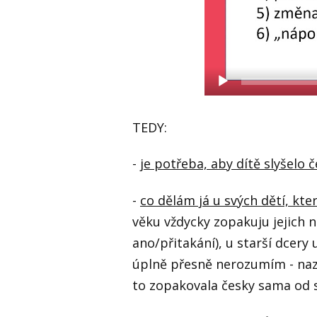
TEDY:
-
je potřeba, aby dítě slyšelo č
-
co dělám já u svých dětí, kte
věku vždycky zopakuju jejich
ano/přitakání), u starší dcery
úplně přesně nerozumím - nazn
to zopakovala česky sama od s