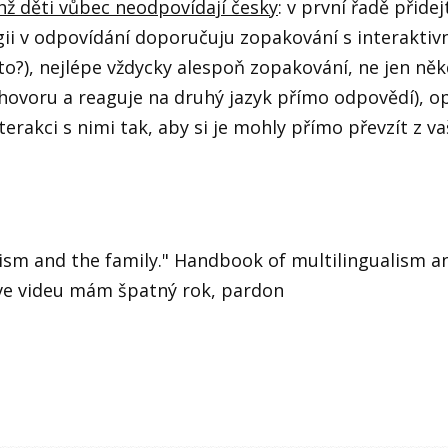
hž děti vůbec neodpovídají česky
: v první řadě přide
egii v odpovídání doporučuju zopakování s interaktiv
to?), nejlépe vždycky alespoň zopakování, ne jen někdy
hovoru a reaguje na druhý jazyk přímo odpovědí), opa
interakci s nimi tak, aby si je mohly přímo převzít z v
lism and the family." Handbook of multilingualism a
 ve videu mám špatný rok, pardon