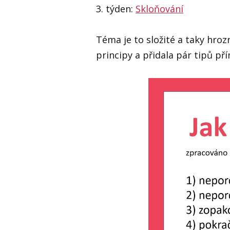
3. týden:
Skloňování
Téma je to složité a taky hroz
principy a přidala pár tipů př
Video
přehrávač