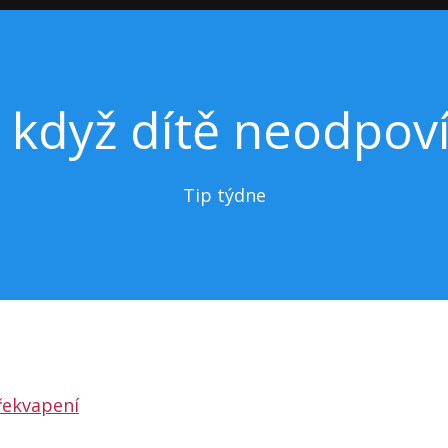
, když dítě neodpov
Tip týdne
řekvapení