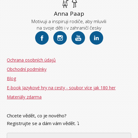
Anna Paap
Motivuji a inspiruji rodiče, aby mluvili
na svoje děti i v zahraničí česky
Ochrana osobních údajů
Obchodní podmínky
Blog
E-book Jazykové hry na cesty - soubor více jak 180 her
Materiály zdarma
Chcete vědět, co je nového?
Registrujte se a dám vám vědět. ⤵︎