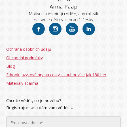
Anna Paap
Motivuji a inspiruji rodiče, aby mluvili
na svoje děti i v zahraničí česky
Ochrana osobních údajů
Obchodní podmínky
Blog
E-book Jazykové hry na cesty - soubor více jak 180 her
Materiály zdarma
Chcete vědět, co je nového?
Registrujte se a dám vám vědět. ⤵︎