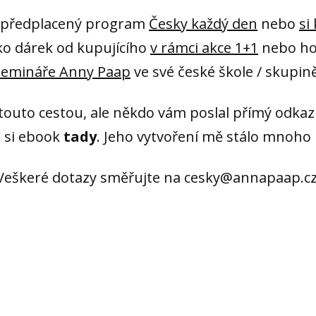
li předplacený program
Česky každý den
nebo
si
ko dárek od kupujícího
v rámci akce 1+1
nebo ho
semináře Anny Paap
ve své české škole / skupině
 touto cestou, ale někdo vám poslal přímý odkaz
 si ebook
tady
. Jeho vytvoření mě stálo mnoho ú
Veškeré dotazy směřujte na cesky@annapaap.cz