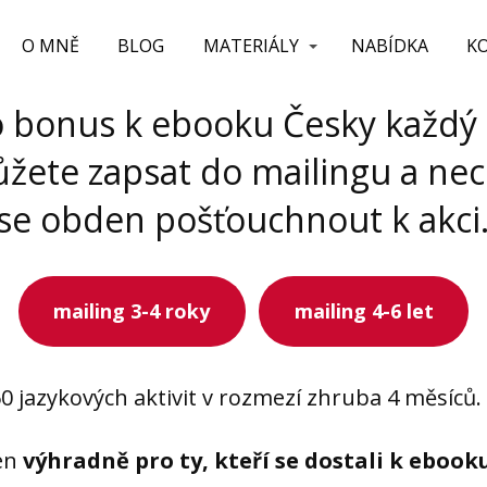
O MNĚ
BLOG
MATERIÁLY
NABÍDKA
K
o bonus k ebooku Česky každý
žete zapsat do mailingu a ne
se obden pošťouchnout k akci
mailing 3-4 roky
mailing 4-6 let
0 jazykových aktivit v rozmezí zhruba 4 měsíců. 
en
výhradně pro ty, kteří se dostali k ebook