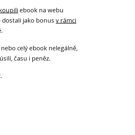
 koupili
ebook na webu
 dostali jako bonus
v rámci
.
 nebo celý ebook nelegálně,
silí, času i peněz.
.