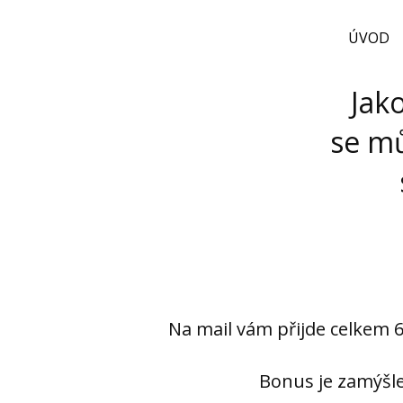
ÚVOD
Jak
se mů
Na mail vám přijde celkem 6
Bonus je zamýšl