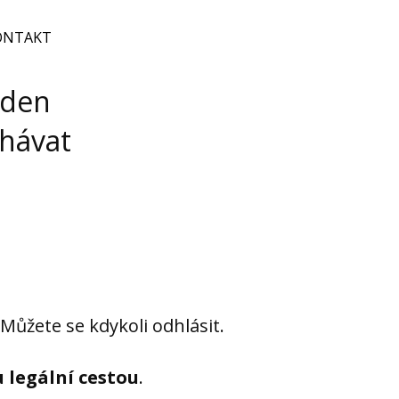
ONTAKT
 den
chávat
.
Můžete se kdykoli odhlásit.
u legální cestou
.