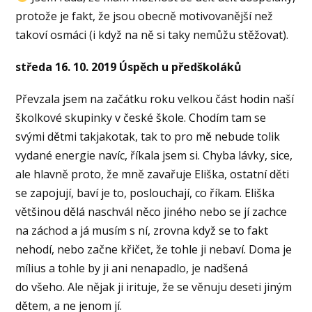
protože je fakt, že jsou obecně motivovanější než
takoví osmáci (i když na ně si taky nemůžu stěžovat).
středa 16. 10. 2019 Úspěch u předškoláků
Převzala jsem na začátku roku velkou část hodin naší
školkové skupinky v české škole. Chodím tam se
svými dětmi takjakotak, tak to pro mě nebude tolik
vydané energie navíc, říkala jsem si. Chyba lávky, sice,
ale hlavně proto, že mně zavařuje Eliška, ostatní děti
se zapojují, baví je to, poslouchají, co říkam. Eliška
většinou dělá naschvál něco jiného nebo se jí zachce
na záchod a já musím s ní, zrovna když se to fakt
nehodí, nebo začne křičet, že tohle ji nebaví. Doma je
mílius a tohle by ji ani nenapadlo, je nadšená
do všeho. Ale nějak ji irituje, že se věnuju deseti jiným
dětem, a ne jenom jí.