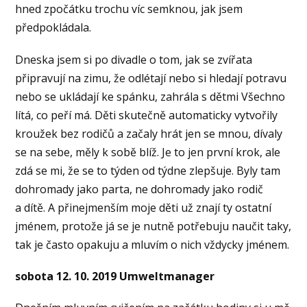
hned zpočátku trochu víc semknou, jak jsem
předpokládala.
Dneska jsem si po divadle o tom, jak se zvířata
připravují na zimu, že odlétají nebo si hledají potravu
nebo se ukládají ke spánku, zahrála s dětmi Všechno
lítá, co peří má. Děti skutečně automaticky vytvořily
kroužek bez rodičů a začaly hrát jen se mnou, dívaly
se na sebe, měly k sobě blíž. Je to jen první krok, ale
zdá se mi, že se to týden od týdne zlepšuje. Byly tam
dohromady jako parta, ne dohromady jako rodič
a dítě. A přinejmenším moje děti už znají ty ostatní
jménem, protože já se je nutně potřebuju naučit taky,
tak je často opakuju a mluvím o nich vždycky jménem.
sobota 12. 10. 2019 Umweltmanager