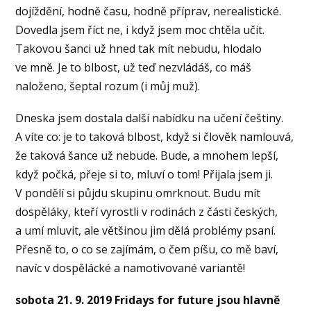
dojíždění, hodně času, hodně příprav, nerealistické.
Dovedla jsem říct ne, i když jsem moc chtěla učit.
Takovou šanci už hned tak mít nebudu, hlodalo
ve mně. Je to blbost, už teď nezvládáš, co máš
naloženo, šeptal rozum (i můj muž).
Dneska jsem dostala další nabídku na učení češtiny.
A víte co: je to taková blbost, když si člověk namlouvá,
že taková šance už nebude. Bude, a mnohem lepší,
když počká, přeje si to, mluví o tom! Přijala jsem ji.
V pondělí si půjdu skupinu omrknout. Budu mít
dospěláky, kteří vyrostli v rodinách z části českých,
a umí mluvit, ale většinou jim dělá problémy psaní.
Přesně to, o co se zajímám, o čem píšu, co mě baví,
navíc v dospělácké a namotivované variantě!
sobota 21. 9. 2019 Fridays for future jsou hlavně