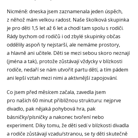
Nicméně: dneska jsem zaznamenala jeden úspěch,
z něhož mám velkou radost. Naše školková skupinka
je pro děti 1,5 let až 6 let a chodí tam spolu s rodiči.
Rády bychom od rodičů i od zbylé skupinky občas
oddělily aspoň ty nejstarší, ale nemáme prostory,
a hlavně ani učitele. Děti se mezi sebou skoro neznají
(jména a tak), protože zůstávají vždycky v blízkosti
rodiče, nedaří se nám utvořit partu dětí, a tím pádem
ani lepší vztah mezi nimi a aktivnější zapojování.
Co jsem před měsícem začala, zavedla jsem
pro našich 60 minut přibližnou strukturu: nejprve
divadlo, pak nějaká pohybová hra, pak
básničky/písničky a nakonec tvoření nebo
experiment. Díky tomu, že děti sedí v blízkosti divadla
a rodiče zůstávají vzadu/stranou, se ty děti skutečně