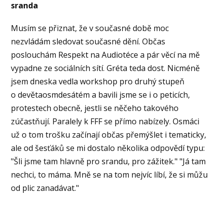
sranda
Musím se přiznat, že v současné době moc
nezvládám sledovat současné dění. Občas
poslouchám Respekt na Audiotéce a pár věcí na mě
vypadne ze sociálních sítí. Gréta teda dost. Nicméně
jsem dneska vedla workshop pro druhý stupeň
o devětaosmdesátém a bavili jsme se i o peticích,
protestech obecně, jestli se něčeho takového
zúčastňují. Paralely k FFF se přímo nabízely. Osmáci
už o tom trošku začínají občas přemýšlet i tematicky,
ale od šesťáků se mi dostalo několika odpovědí typu:
"Šli jsme tam hlavně pro srandu, pro zážitek." "Já tam
nechci, to máma. Mně se na tom nejvíc líbí, že si můžu
od plic zanadávat."