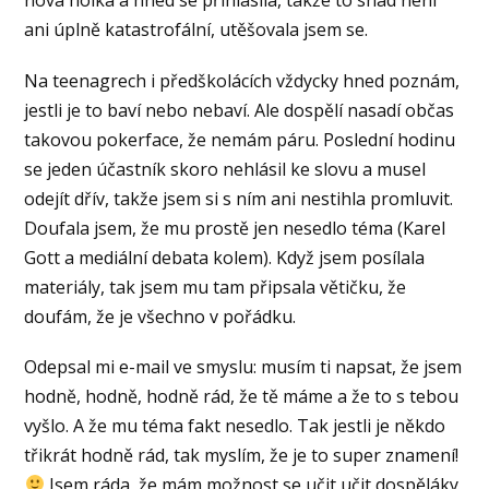
nová holka a hned se přihlásila, takže to snad není
ani úplně katastrofální, utěšovala jsem se.
Na teenagrech i předškolácích vždycky hned poznám,
jestli je to baví nebo nebaví. Ale dospělí nasadí občas
takovou pokerface, že nemám páru. Poslední hodinu
se jeden účastník skoro nehlásil ke slovu a musel
odejít dřív, takže jsem si s ním ani nestihla promluvit.
Doufala jsem, že mu prostě jen nesedlo téma (Karel
Gott a mediální debata kolem). Když jsem posílala
materiály, tak jsem mu tam připsala větičku, že
doufám, že je všechno v pořádku.
Odepsal mi e-mail ve smyslu: musím ti napsat, že jsem
hodně, hodně, hodně rád, že tě máme a že to s tebou
vyšlo. A že mu téma fakt nesedlo. Tak jestli je někdo
třikrát hodně rád, tak myslím, že je to super znamení!
Jsem ráda, že mám možnost se učit učit dospěláky,