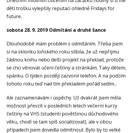
Dnešním mluvním cvičením na začátku hodiny si u mě
děti trošku vylepšily reputaci ohledně Fridays for
future.
sobota 28. 9. 2019 Odmítání a druhé šance
Dlouhodobě mám problém s odmítáním. Třeba jsem
si na sklonku loňského roku slíbila, že už nepřijmu
žádnou knihu nebo delší projekt na překlad, protože
se chci věnovat učení češtiny a stránkám. Taky dětem,
spánku. O týden později zazvonil telefon. A na podzim
tohoto roku teď nad tím překladem pořád sedím...
Ale zaznamenávám i úspěchy. Už dvakrát jsem měla
možnost převzít v posledních letech večerní kurzy
češtiny na VHS (studenti povětšinou důchodového
věku, chodí se tam spíš socializovat), ale v obou
případech jsem dovedla odmítnout. Bylo by to velké