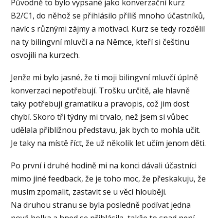
Původně to bylo vypsané jako konverzační kurz
B2/C1, do něhož se přihlásilo příliš mnoho účastníků,
navíc s různými zájmy a motivací. Kurz se tedy rozdělil
na ty bilingvní mluvčí a na Němce, kteří si češtinu
osvojili na kurzech.
Jenže mi bylo jasné, že ti moji bilingvní mluvčí úplně
konverzaci nepotřebují. Trošku určitě, ale hlavně
taky potřebují gramatiku a pravopis, což jim dost
chybí. Skoro tři týdny mi trvalo, než jsem si vůbec
udělala přibližnou představu, jak bych to mohla učit.
Je taky na místě říct, že už několik let učím jenom děti.
Po první i druhé hodině mi na konci dávali účastníci
mimo jiné feedback, že je toho moc, že přeskakuju, že
musím zpomalit, zastavit se u věcí hlouběji.
Na druhou stranu se byla posledně podívat jedna