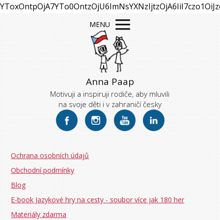
YToxOntpOjA7YTo0OntzOjU6ImNsYXNzIjtzOjA6IiI7czo1Oi
MENU
Anna Paap
Motivuji a inspiruji rodiče, aby mluvili
na svoje děti i v zahraničí česky
Ochrana osobních údajů
Obchodní podmínky
Blog
E-book Jazykové hry na cesty - soubor více jak 180 her
Materiály zdarma