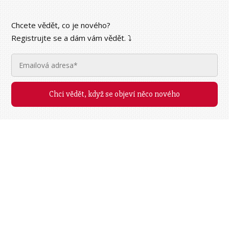
Chcete vědět, co je nového?
Registrujte se a dám vám vědět. ⤵︎
Chci vědět, když se objeví něco nového