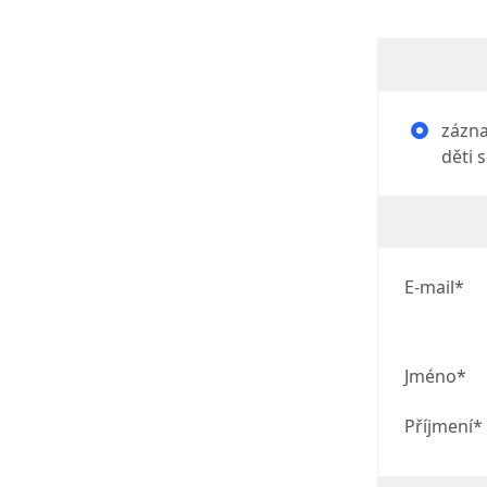
zázna
děti 
E-mail*
Jméno*
Příjmení*