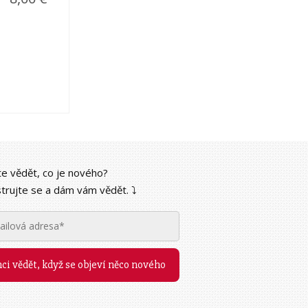
e vědět, co je nového?
trujte se a dám vám vědět. ⤵︎
ci vědět, když se objeví něco nového