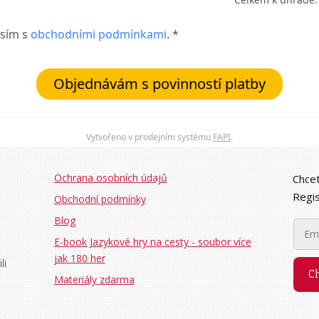
sím s
obchodními podmínkami
. *
Objednávám s povinností platby
Vytvořeno v prodejním systému
FAPI
.
Ochrana osobních údajů
Chcet
Regis
Obchodní podmínky
Blog
E-book Jazykové hry na cesty - soubor více
jak 180 her
li
Ch
Materiály zdarma