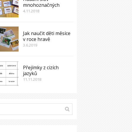
mnohoznačných
4.11.2018
Jak naučit děti měsíce
v roce hravě
3.6.2019
Přejímky z cizích
jazyků
11.11.2018