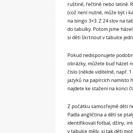
ruštině, řečtině nebo latině. 
(což není nutné, může být i k
na bingo 3×3. Z 24 slov na tabu
do tabulky. Potom jsme házeli
si děti škrtnout v tabulce jedn
Pokud nedisponujete podobnou
obrázky, můžete buď házet nor
číslo (někde viditelně, např. 
jazyků na papírcích namísto h
najdete ke stažení na konci č
Z počátku samozřejmě děti nev
Padla angličtina a děti se pta
identifikovali fotbal, džíny, i
v tabulce měly, si tak děti mo