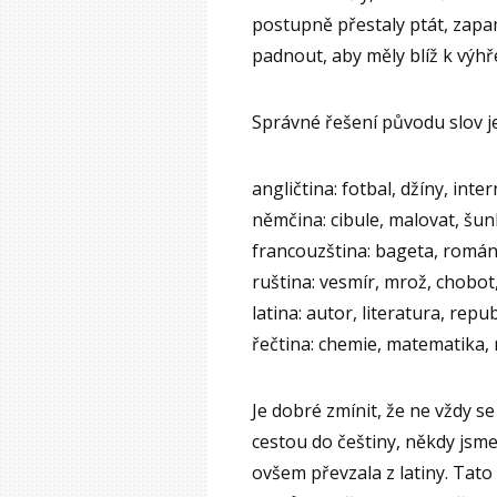
postupně přestaly ptát, zapam
padnout, aby měly blíž k výhř
Správné řešení původu slov je
angličtina: fotbal, džíny, inte
němčina: cibule, malovat, šunk
francouzština: bageta, román,
ruština: vesmír, mrož, chobot
latina: autor, literatura, repu
řečtina: chemie, matematika, 
Je dobré zmínit, že ne vždy 
cestou do češtiny, někdy jsme
ovšem převzala z latiny. Tato