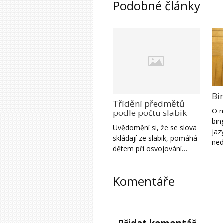
Podobné články
Bi
Třídění předmětů
O m
podle počtu slabik
bin
Uvědomění si, že se slova
jaz
skládají ze slabik, pomáhá
ned
dětem při osvojování…
Komentáře
Přidat komentář