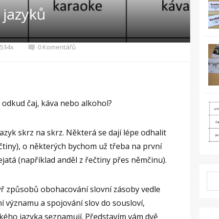
 jazyků
534x
0 Komentářů
 odkud čaj, káva nebo alkohol?
azyk skrz na skrz. Některá se dají lépe odhalit
čtiny), o některých bychom už třeba na první
ejatá (například anděl z řečtiny přes němčinu).
čtyř způsobů obohacování slovní zásoby vedle
í významu a spojování slov do sousloví,
eského jazyka seznamují. Představím vám dvě