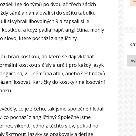
Rozdělili se do týmů po dvou až třech žácích
aždý sám) a namalovali si do sešitu tabulku
li si vybrali libovolných 9 a zapsali si je
 kostkou, a když padla např. angličtina, mohly
o slovo, které pochází z angličtiny.
Ka
 hrací kostkou, do které se dají vkládat
mální kostkou s čísly a určit pro každý jazyk
1 angličtina, 2 – němčina atd.), anebo šest názvů
ázení losovat. Kartičky do kostky / na losování
lánku.
ěděly, co je z čeho, tak jsme společně hledali.
ly: co pochází z angličtiny? Společně jsme
nternet, víkend. Jedno z těchto slov, pokud ho
hly škrtnout. Jazyky se opakovaly a děti se