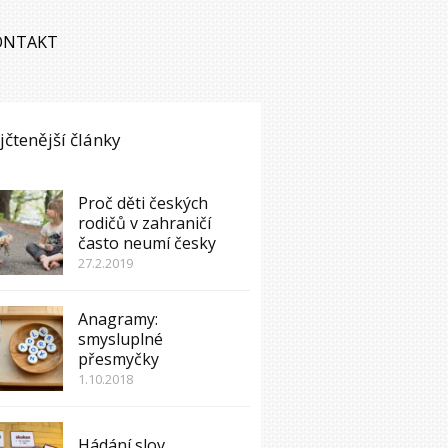
ONTAKT
jčtenější články
Proč děti českých
rodičů v zahraničí
často neumí česky
27.2.2019
Anagramy:
smysluplné
přesmyčky
1.10.2018
Hádání slov