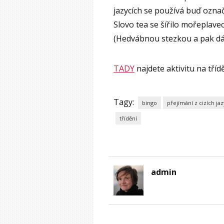
jazycích se používá buď ozna
Slovo tea se šířilo mořeplav
(Hedvábnou stezkou a pak dá
TADY
najdete aktivitu na třídě
Tagy:
bingo
přejímání z cizích ja
třídění
admin