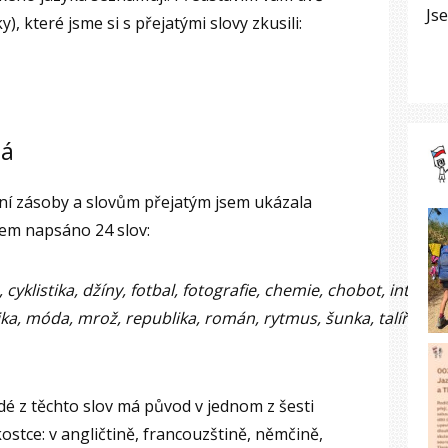
Js
y), které jsme si s přejatými slovy zkusili:
tá
ní zásoby a slovům přejatým jsem ukázala
dem napsáno 24 slov:
 cyklistika, džíny, fotbal, fotografie, chemie, chobot, internet
ka, móda, mrož, republika, román, rytmus, šunka, talíř, ves
dé z těchto slov má původ v jednom z šesti
ostce: v angličtině, francouzštině, němčině,