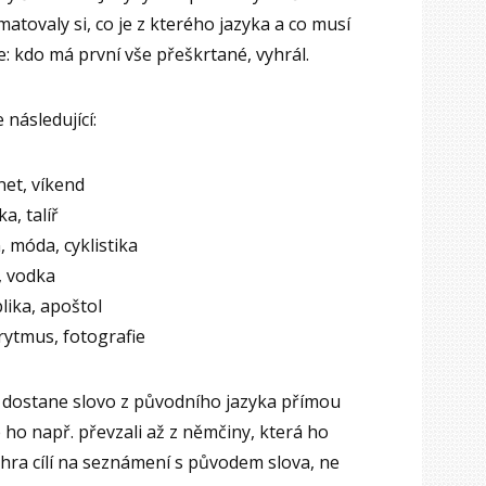
atovaly si, co je z kterého jazyka a co musí
e: kdo má první vše přeškrtané, vyhrál.
 následující:
rnet, víkend
a, talíř
 móda, cyklistika
, vodka
blika, apoštol
rytmus, fotografie
se dostane slovo z původního jazyka přímou
 ho např. převzali až z němčiny, která ho
 hra cílí na seznámení s původem slova, ne