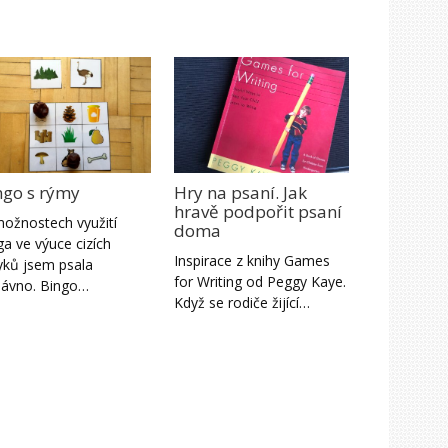
ngo s rýmy
Hry na psaní. Jak
hravě podpořit psaní
ožnostech využití
doma
ga ve výuce cizích
Inspirace z knihy Games
yků jsem psala
for Writing od Peggy Kaye.
ávno. Bingo…
Když se rodiče žijící…