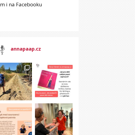
em i na Facebooku
annapaap.cz
,
mír,