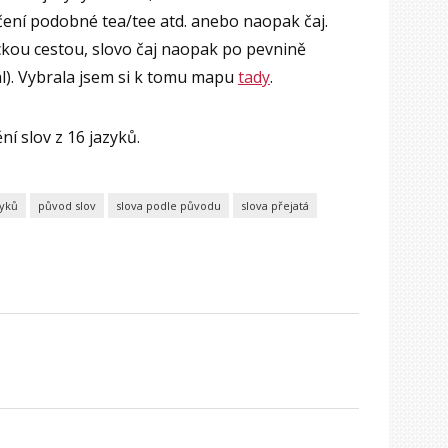
čení podobné tea/tee atd. anebo naopak čaj.
eckou cestou, slovo čaj naopak po pevnině
l). Vybrala jsem si k tomu mapu
tady
.
ní slov z 16 jazyků.
zyků
původ slov
slova podle původu
slova přejatá