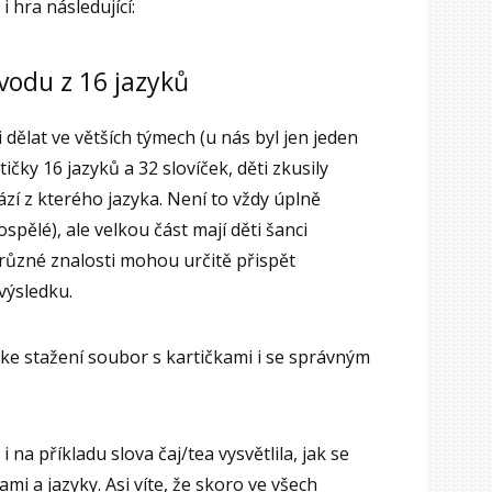
i hra následující:
ůvodu z 16 jazyků
 dělat ve větších týmech (u nás byl jen jeden
rtičky 16 jazyků a 32 slovíček, děti zkusily
ází z kterého jazyka. Není to vždy úplně
pělé), ale velkou část mají děti šanci
různé znalosti mohou určitě přispět
výsledku.
e stažení soubor s kartičkami i se správným
i na příkladu slova čaj/tea vysvětlila, jak se
ami a jazyky. Asi víte, že skoro ve všech