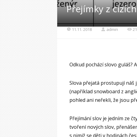
Přejímky z cizích
11.11. 2018
admin
21
Odkud pochází slovo guláš? A
Slova přejatá prostupují náš j
(například snowboard z angli
pohled ani neřekli, že jsou př
Přejímání slov je jedním ze 
tvoření nových slov, přenášen
s nimiž se děti v hodinách č