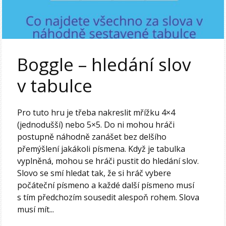
Boggle – hledání slov
v tabulce
Pro tuto hru je třeba nakreslit mřížku 4×4
(jednodušší) nebo 5×5. Do ni mohou hráči
postupně náhodně zanášet bez delšího
přemýšlení jakákoli písmena. Když je tabulka
vyplněná, mohou se hráči pustit do hledání slov.
Slovo se smí hledat tak, že si hráč vybere
počáteční písmeno a každé další písmeno musí
s tím předchozím sousedit alespoň rohem. Slova
musí mít...