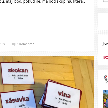
u, mají bod, pokud ne, má bod skupina, která...
Js
16x
1
Komentář
Ja