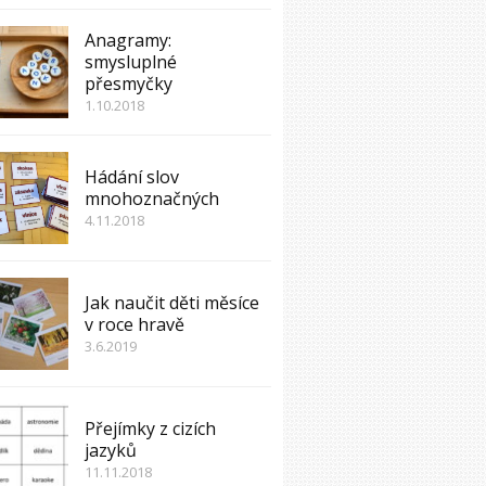
Anagramy:
smysluplné
přesmyčky
1.10.2018
Hádání slov
mnohoznačných
4.11.2018
Jak naučit děti měsíce
v roce hravě
3.6.2019
Přejímky z cizích
jazyků
11.11.2018