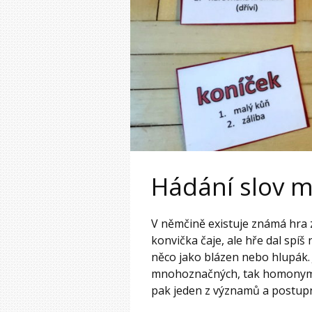
Hádání slov 
V němčině existuje známá hra 
konvička čaje, ale hře dal spí
něco jako blázen nebo hlupák. J
mnohoznačných, tak homonym). 
pak jeden z významů a postupně 