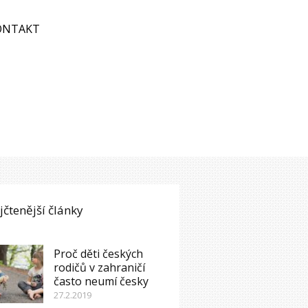
ONTAKT
jčtenější články
Proč děti českých
rodičů v zahraničí
často neumí česky
27.2.2019