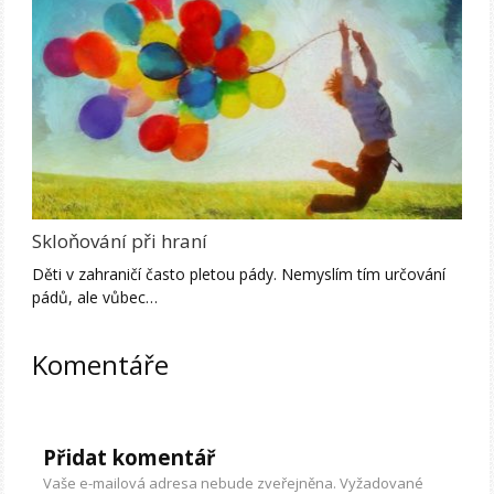
Skloňování při hraní
Děti v zahraničí často pletou pády. Nemyslím tím určování
pádů, ale vůbec…
Komentáře
Přidat komentář
Vaše e-mailová adresa nebude zveřejněna.
Vyžadované