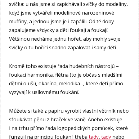
svíčka: u nás jsme si zapíchávali svíčky do modelíny,
když jsme vytvářeli modelínové narozeninové
muffiny, a jednou jsme je i zapálili. Od té doby
zapalujeme vždycky a děti foukají a foukají.
Většinou necháme jednu hořet, aby mohly svoje
svíčky o tu hořící snadno zapalovat i samy děti.
Kromě toho existuje řada hudebních nástrojů –
foukací harmonika, flétna (to je občas s mladšími
dětmi o uši), okarína, melodika -, které děti přímo
vyzývají k usilovnému foukání.
Můžete si také z papíru vyrobit vlastní větrník nebo
sfoukávat pěnu z hraček ve vaně. Anebo existuje
i na trhu přímo řada logopedických pomůcek, které
fungují na principu foukání: třeba
tady
,
tady
nebo