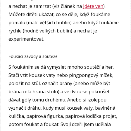
a nechat je zamrzat (viz článek na
Jděte ven
).
Můžete dítěti ukázat, co se děje, když foukáme
pomalu (málo větších bublin) anebo když foukáme
rychle (hodně velkých bublin) a nechat je
experimentovat.
Foukací závody a soutěže
S foukáním se dá vymyslet mnoho soutěží a her.
Stačí vzít kousek vaty nebo pingpongový míček,
položit na stůl, označit brány (anebo může být
brána celá hrana stolu) a ve dvou se pokoušet
dávat góly tomu druhému. Anebo si izolepou
vyznačit dráhu, kudy musí kousek vaty, bavlněná
kulička, papírová figurka, papírová lodička projet,
potom foukat a foukat. Svojí dceři jsem udělala