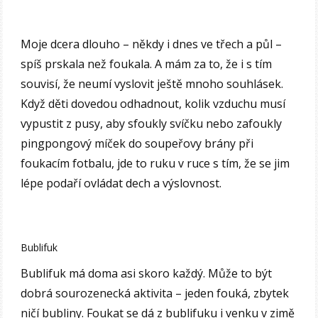
Moje dcera dlouho – někdy i dnes ve třech a půl –
spíš prskala než foukala. A mám za to, že i s tím
souvisí, že neumí vyslovit ještě mnoho souhlásek.
Když děti dovedou odhadnout, kolik vzduchu musí
vypustit z pusy, aby sfoukly svíčku nebo zafoukly
pingpongový míček do soupeřovy brány při
foukacím fotbalu, jde to ruku v ruce s tím, že se jim
lépe podaří ovládat dech a výslovnost.
Bublifuk
Bublifuk má doma asi skoro každý. Může to být
dobrá sourozenecká aktivita – jeden fouká, zbytek
ničí bubliny. Foukat se dá z bublifuku i venku v zimě