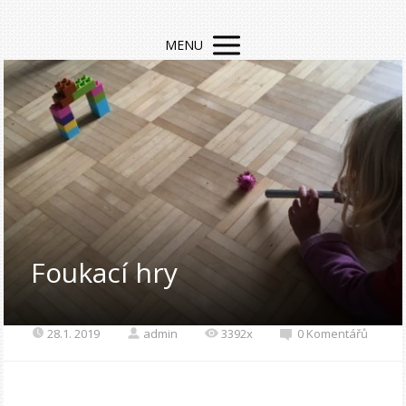
MENU
Foukací hry
28.1. 2019
admin
3392x
0 Komentářů