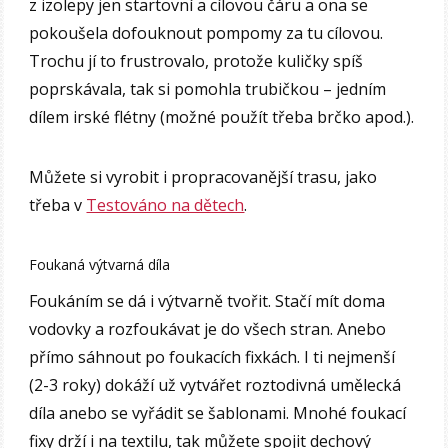
z izolepy jen startovní a cílovou čáru a ona se
pokoušela dofouknout pompomy za tu cílovou.
Trochu jí to frustrovalo, protože kuličky spíš
poprskávala, tak si pomohla trubičkou – jedním
dílem irské flétny (možné použít třeba brčko apod.).
Můžete si vyrobit i propracovanější trasu, jako
třeba v
Testováno na dětech
.
Foukaná výtvarná díla
Foukáním se dá i výtvarně tvořit. Stačí mít doma
vodovky a rozfoukávat je do všech stran. Anebo
přímo sáhnout po foukacích fixkách. I ti nejmenší
(2-3 roky) dokáží už vytvářet roztodivná umělecká
díla anebo se vyřádit se šablonami. Mnohé foukací
fixy drží i na textilu, tak můžete spojit dechový