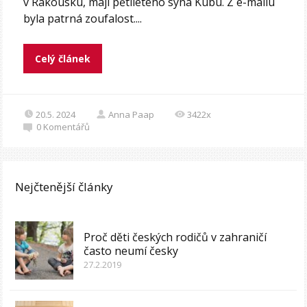
v Rakousku, mají pětiletého syna Kubu. Z e-mailu
byla patrná zoufalost....
Celý článek
20.5. 2024
Anna Paap
3422x
0
Komentářů
Nejčtenější články
Proč děti českých rodičů v zahraničí
často neumí česky
27.2.2019