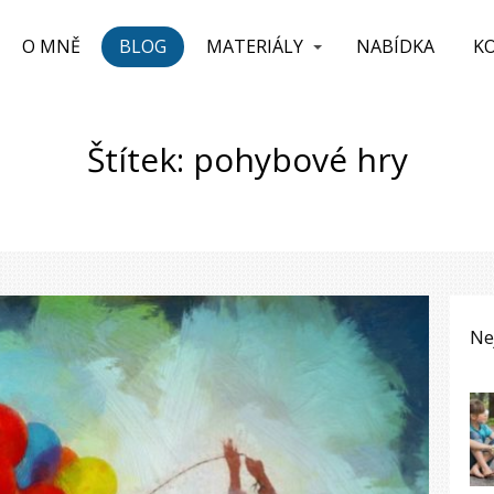
O MNĚ
BLOG
MATERIÁLY
NABÍDKA
K
Štítek: pohybové hry
Ne