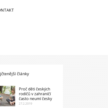
ONTAKT
jčtenější články
Proč děti českých
rodičů v zahraničí
často neumí česky
27.2.2019