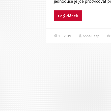
jednoduše je jde procvičovat př
Celý článek
1.5. 2019
Anna Paap