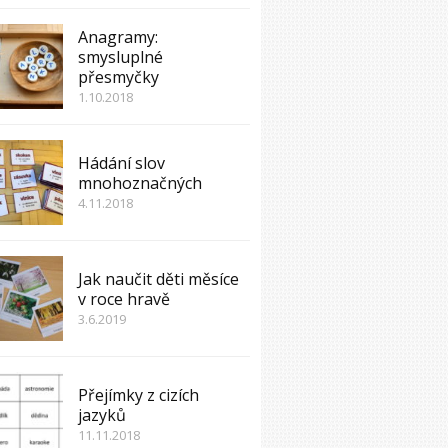
Anagramy:
smysluplné
přesmyčky
1.10.2018
Hádání slov
mnohoznačných
4.11.2018
Jak naučit děti měsíce
v roce hravě
3.6.2019
Přejímky z cizích
jazyků
11.11.2018