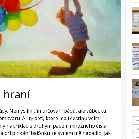
 hraní
pády. Nemyslím tím určování pádů, ale vůbec tu
 tvaru. A i ty děti, které mají češtinu velmi
my například s druhým pádem množného čísla,
ka při pinkání balónku se synem mě napadlo, jak