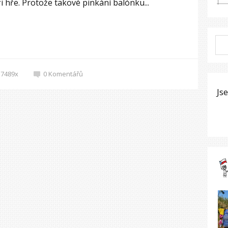
i hře. Protože takové pinkání balónku...
7489x
0
Komentářů
Js