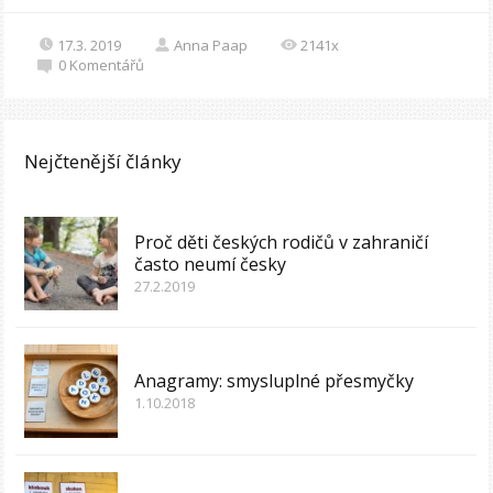
17.3. 2019
Anna Paap
2141x
0
Komentářů
Nejčtenější články
Proč děti českých rodičů v zahraničí
často neumí česky
27.2.2019
Anagramy: smysluplné přesmyčky
1.10.2018