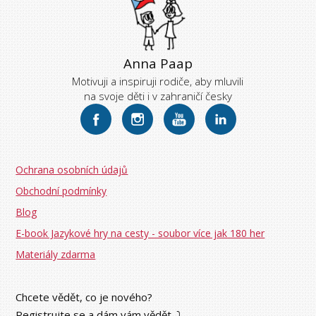
Anna Paap
Motivuji a inspiruji rodiče, aby mluvili
na svoje děti i v zahraničí česky
Ochrana osobních údajů
Obchodní podmínky
Blog
E-book Jazykové hry na cesty - soubor více jak 180 her
Materiály zdarma
Chcete vědět, co je nového?
Registrujte se a dám vám vědět. ⤵︎