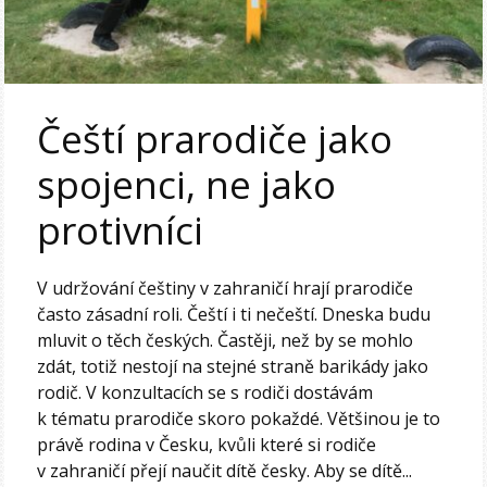
Čeští prarodiče jako
spojenci, ne jako
protivníci
V udržování češtiny v zahraničí hrají prarodiče
často zásadní roli. Čeští i ti nečeští. Dneska budu
mluvit o těch českých. Častěji, než by se mohlo
zdát, totiž nestojí na stejné straně barikády jako
rodič. V konzultacích se s rodiči dostávám
k tématu prarodiče skoro pokaždé. Většinou je to
právě rodina v Česku, kvůli které si rodiče
v zahraničí přejí naučit dítě česky. Aby se dítě...