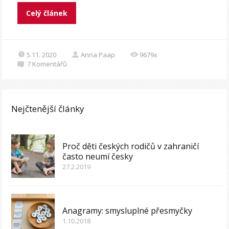
Celý článek
5.11. 2020
Anna Paap
9679x
7
Komentářů
Nejčtenější články
Proč děti českých rodičů v zahraničí
často neumí česky
27.2.2019
Anagramy: smysluplné přesmyčky
1.10.2018