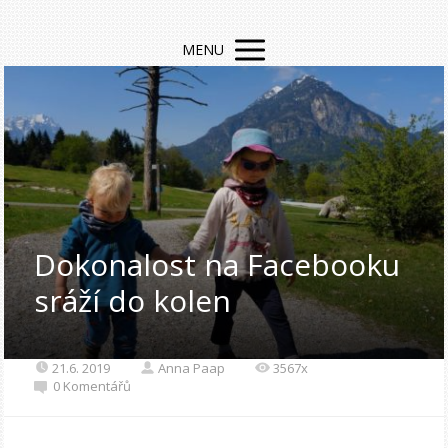
MENU
Dokonalost na Facebooku
sráží do kolen
21.6. 2019
Anna Paap
3567x
0 Komentářů