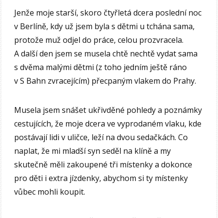
Jenže moje starší, skoro čtyřletá dcera poslední noc
v Berlíně, kdy už jsem byla s dětmi u tchána sama,
protože muž odjel do práce, celou prozvracela.
A další den jsem se musela chtě nechtě vydat sama
s dvěma malými dětmi (z toho jedním ještě ráno
v S Bahn zvracejícím) přecpaným vlakem do Prahy.
Musela jsem snášet ukřivděné pohledy a poznámky
cestujících, že moje dcera ve vyprodaném vlaku, kde
postávají lidi v uličce, leží na dvou sedačkách. Co
naplat, že mi mladší syn seděl na klíně a my
skutečně měli zakoupené tři místenky a dokonce
pro děti i extra jízdenky, abychom si ty místenky
vůbec mohli koupit.