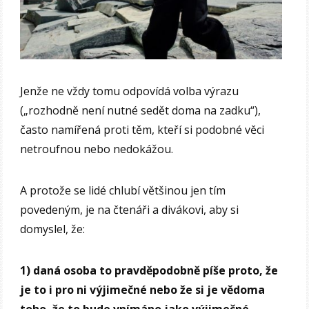
Jenže ne vždy tomu odpovídá volba výrazu
(„rozhodně není nutné sedět doma na zadku“),
často namířená proti těm, kteří si podobné věci
netroufnou nebo nedokážou.
A protože se lidé chlubí většinou jen tím
povedeným, je na čtenáři a divákovi, aby si
domyslel, že:
1) daná osoba to pravděpodobně píše proto, že
je to i pro ni výjimečné nebo že si je vědoma