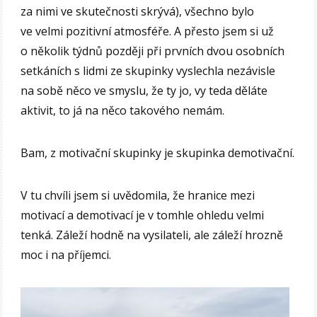
za nimi ve skutečnosti skrývá), všechno bylo
ve velmi pozitivní atmosféře. A přesto jsem si už
o několik týdnů později při prvních dvou osobních
setkáních s lidmi ze skupinky vyslechla nezávisle
na sobě něco ve smyslu, že ty jo, vy teda děláte
aktivit, to já na něco takového nemám.
Bam, z motivační skupinky je skupinka demotivační.
V tu chvíli jsem si uvědomila, že hranice mezi
motivací a demotivací je v tomhle ohledu velmi
tenká. Záleží hodně na vysilateli, ale záleží hrozně
moc i na příjemci.