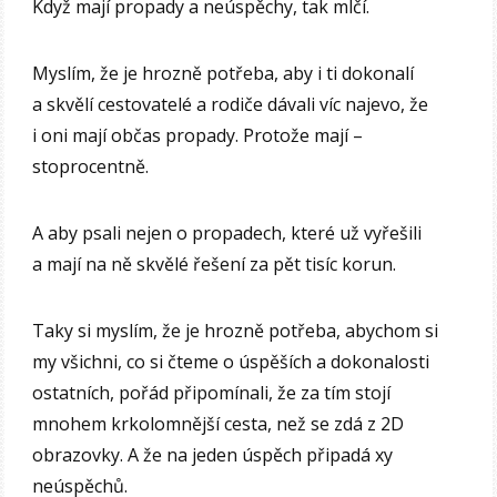
Když mají propady a neúspěchy, tak mlčí.
Myslím, že je hrozně potřeba, aby i ti dokonalí
a skvělí cestovatelé a rodiče dávali víc najevo, že
i oni mají občas propady. Protože mají –
stoprocentně.
A aby psali nejen o propadech, které už vyřešili
a mají na ně skvělé řešení za pět tisíc korun.
Taky si myslím, že je hrozně potřeba, abychom si
my všichni, co si čteme o úspěších a dokonalosti
ostatních, pořád připomínali, že za tím stojí
mnohem krkolomnější cesta, než se zdá z 2D
obrazovky. A že na jeden úspěch připadá xy
neúspěchů.