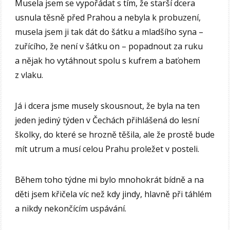
Musela jsem se vypořádat s tím, že starší dcera
usnula těsně před Prahou a nebyla k probuzení,
musela jsem ji tak dát do šátku a mladšího syna –
zuřícího, že není v šátku on – popadnout za ruku
a nějak ho vytáhnout spolu s kufrem a baťohem
z vlaku.
Já i dcera jsme musely skousnout, že byla na ten
jeden jediný týden v Čechách přihlášená do lesní
školky, do které se hrozně těšila, ale že prostě bude
mít utrum a musí celou Prahu proležet v posteli.
Během toho týdne mi bylo mnohokrát bídně a na
děti jsem křičela víc než kdy jindy, hlavně při táhlém
a nikdy nekončícím uspávání.