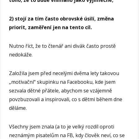
toho, že to bude vnímáno jako výjimečné,
2) stojí za tím často obrovské úsilí, změna
priorit, zaměření jen na tento cíl.
Nutno říct, že to čtenář ani divák často prostě
nedokáže.
Založila jsem před necelými dvěma lety takovou
„motivační“ skupinku na Facebooku, kde jsem
sezvala dětné přátele, abychom se vzájemně
povzbuzovali a inspirovali, co s dětmi během dne
děláme.
Všechny jsem znala (a to je velký rozdíl oproti
neznámým pisatelům na FB, kdy člověk neví, co se