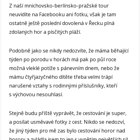
Z naší mnichovsko-berlínsko-pražské tour
neuvidíte na Facebooku ani fotku, však je tam
ostatně ještě poslední dovolená v Řecku plná
zdolaných hor a písčitých pláží.
Podobně jako se nikdy nedozvíte, že máma běhající
týden po porodu v horách má pak po půl roce
možná vleklé potíže s pánevním dnem, nebo že
mámu čtyřjazyčného dítěte třeba velmi trápí
narušené vztahy s rodinnými příslušníky, kteří
s výchovou nesouhlasí.
Stejně budu příště vyprávět, že cestování je super,
a posílat usměvavé fotky z cest. Nikdo se nedozví,
že jiný týden pro mě zas bylo cestování horor nad
horory a zvládla jsem to jen s vypětím největších sil.