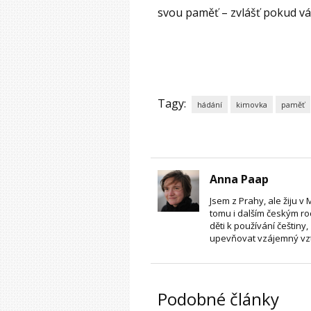
svou paměť – zvlášť pokud v
Tagy:
hádání
kimovka
paměť
Anna Paap
Jsem z Prahy, ale žiju 
tomu i dalším českým rod
děti k používání češtiny
upevňovat vzájemný vzt
Podobné články