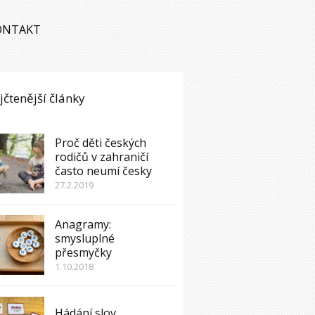
ONTAKT
jčtenější články
Proč děti českých
rodičů v zahraničí
často neumí česky
27.2.2019
Anagramy:
smysluplné
přesmyčky
1.10.2018
Hádání slov