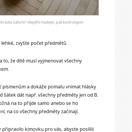
 obrázku nahoře? (Nejdřív hádejte, pak kontrolujte!)
 lehké, zvyšte počet předmětů.
 to, že dítě musí vyjmenovat všechny
kem.
huť písmenům a dokáže pomalu vnímat hlásky
 šátek dát např. všechny předměty jen od B.
ožná na to přijde samo anebo se ho
, na co všechny předměty začínají.
 připravilo kimovku pro vás, abyste posílili