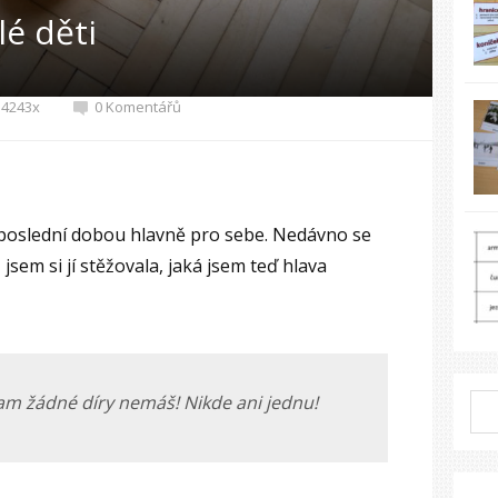
é děti
4243x
0 Komentářů
 poslední dobou hlavně pro sebe. Nedávno se
sem si jí stěžovala, jaká jsem teď hlava
tam žádné díry nemáš! Nikde ani jednu!