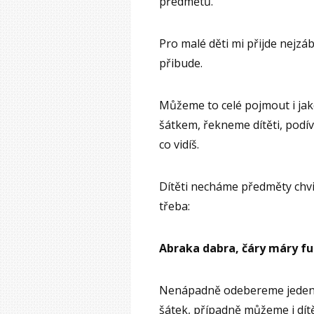
předmětů.
Pro malé děti mi přijde nejzáb
přibude.
Můžeme to celé pojmout i ja
šátkem, řekneme dítěti, podív
co vidíš.
Dítěti necháme předměty chvi
třeba:
Abraka dabra, čáry máry fuk,
Nenápadně odebereme jeden 
šátek, případně můžeme i dítě