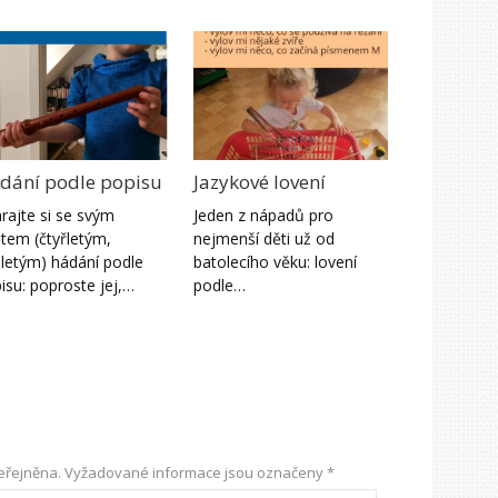
dání podle popisu
Jazykové lovení
rajte si se svým
Jeden z nápadů pro
ětem (čtyřletým,
nejmenší děti už od
iletým) hádání podle
batolecího věku: lovení
isu: poproste jej,…
podle…
eřejněna.
Vyžadované informace jsou označeny
*