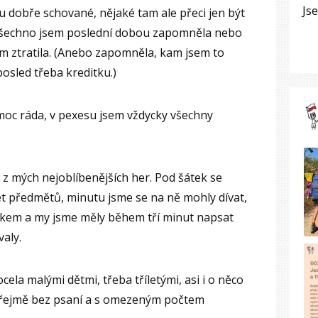
Js
u dobře schované, nějaké tam ale přeci jen být
o všechno jsem poslední dobou zapomněla nebo
m ztratila. (Anebo zapomněla, kam jsem to
posled třeba kreditku.)
oc ráda, v pexesu jsem vždycky všechny
 z mých nejoblíbenějších her. Pod šátek se
et předmětů, minutu jsme se na ně mohly dívat,
átkem a my jsme měly během tří minut napsat
aly.
cela malými dětmi, třeba tříletými, asi i o něco
zřejmě bez psaní a s omezeným počtem