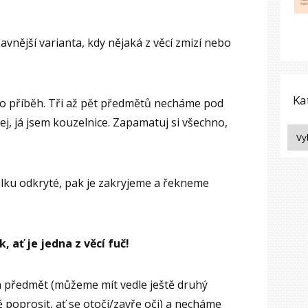
avnější varianta, kdy nějaká z věcí zmizí nebo
Ka
ko příběh. Tři až pět předmětů necháme pod
ej, já jsem kouzelnice. Zapamatuj si všechno,
lku odkryté, pak je zakryjeme a řekneme
 ať je jedna z věcí fuč!
předmět (můžeme mít vedle ještě druhý
 poprosit, ať se otočí/zavře oči) a necháme