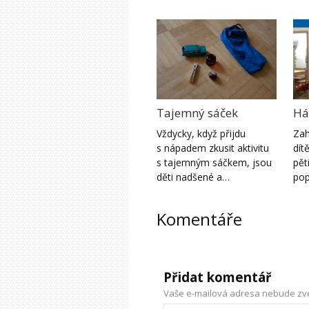
Tajemný sáček
Há
Vždycky, když přijdu
Zah
s nápadem zkusit aktivitu
dít
s tajemným sáčkem, jsou
pět
děti nadšené a…
pop
Komentáře
Přidat komentář
Vaše e-mailová adresa nebude zv