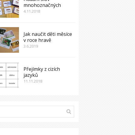
mnohoznačných
4.11.2018
Jak naučit děti měsíce
v roce hravě
3.6.2019
Přejímky z cizích
jazyků
11.11.2018