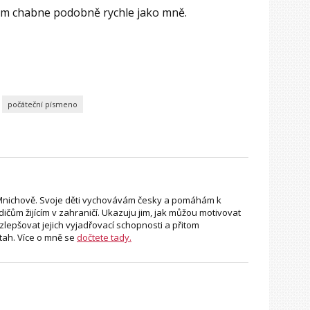
ám chabne podobně rychle jako mně.
počáteční písmeno
v Mnichově. Svoje děti vychovávám česky a pomáhám k
ičům žijícím v zahraničí. Ukazuju jim, jak můžou motivovat
, zlepšovat jejich vyjadřovací schopnosti a přitom
ah. Více o mně se
dočtete tady.