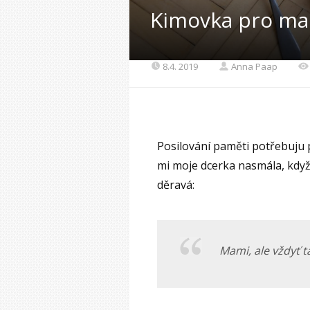
Kimovka pro mal
8.4. 2019
Anna Paap
Posilování paměti potřebuju
mi moje dcerka nasmála, když j
děravá:
Mami, ale vždyť 