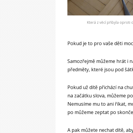
Která z věcí přibyla oproti
Pokud je to pro vaše děti moc
Samozřejmě můžeme hrát i na
předměty, které jsou pod šát
Pokud už dítě přichází na c
na začátku slova, můžeme pod
Nemusíme mu to ani říkat, m
po můžeme zeptat po skončení
A pak můžete nechat dítě, aby