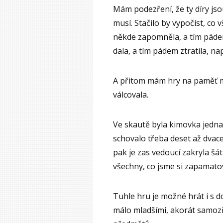
Mám podezření, že ty díry jso
musí. Stačilo by vypočíst, c
někde zapomněla, a tím páde
dala, a tím pádem ztratila, na
A přitom mám hry na paměť m
válcovala.
Ve skautě byla kimovka jedna
schovalo třeba deset až dvac
pak je zas vedoucí zakryla š
všechny, co jsme si zapamatov
Tuhle hru je možné hrát i s do
málo mladšími, akorát samo