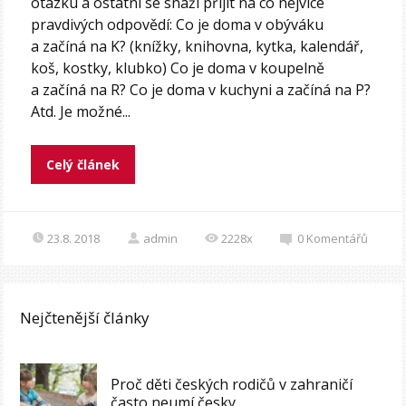
otázku a ostatní se snaží přijít na co nejvíce
pravdivých odpovědí: Co je doma v obýváku
a začíná na K? (knížky, knihovna, kytka, kalendář,
koš, kostky, klubko) Co je doma v koupelně
a začíná na R? Co je doma v kuchyni a začíná na P?
Atd. Je možné...
Celý článek
23.8. 2018
admin
2228x
0
Komentářů
Nejčtenější články
Proč děti českých rodičů v zahraničí
často neumí česky