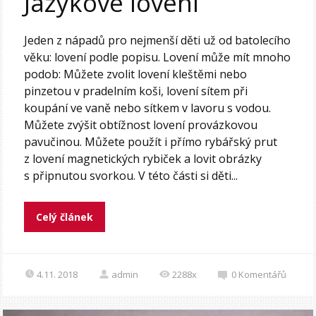
Jazykové lovení
Jeden z nápadů pro nejmenší děti už od batolecího
věku: lovení podle popisu. Lovení může mít mnoho
podob: Můžete zvolit lovení kleštěmi nebo
pinzetou v pradelním koši, lovení sítem při
koupání ve vaně nebo sítkem v lavoru s vodou.
Můžete zvýšit obtížnost lovení provázkovou
pavučinou. Můžete použít i přímo rybářský prut
z lovení magnetických rybiček a lovit obrázky
s připnutou svorkou. V této části si děti...
Celý článek
4.11. 2018
admin
2288x
0
Komentářů