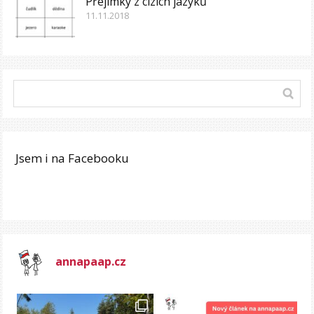
Přejímky z cizích jazyků
11.11.2018
Jsem i na Facebooku
annapaap.cz