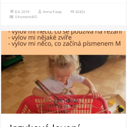
8.4. 2019
Anna Paap
4242x
0
Komentářů