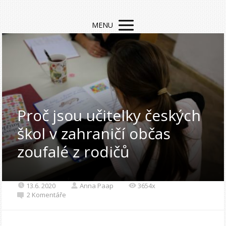
MENU
Proč jsou učitelky českých
škol v zahraničí občas
zoufalé z rodičů
13.6. 2020
Anna Paap
3654x
2 Komentáře