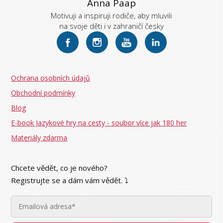
Anna Paap
Motivuji a inspiruji rodiče, aby mluvili
na svoje děti i v zahraničí česky
Ochrana osobních údajů
Obchodní podmínky
Blog
E-book Jazykové hry na cesty - soubor více jak 180 her
Materiály zdarma
Chcete vědět, co je nového?
Registrujte se a dám vám vědět. ⤵︎