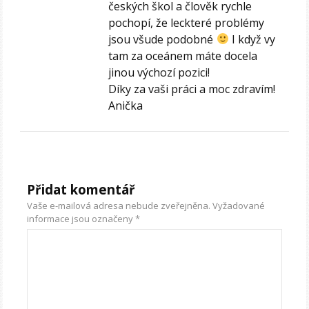
českých škol a člověk rychle
pochopí, že leckteré problémy
jsou všude podobné
I když vy
tam za oceánem máte docela
jinou výchozí pozici!
Díky za vaši práci a moc zdravím!
Anička
Přidat komentář
Vaše e-mailová adresa nebude zveřejněna.
Vyžadované
informace jsou označeny
*