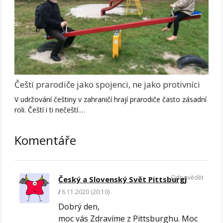
Čeští prarodiče jako spojenci, ne jako protivníci
V udržování češtiny v zahraničí hrají prarodiče často zásadní
roli. Čeští i ti nečeští.…
Komentáře
Odpovědět
Český a Slovenský Svět Pittsburgj
6.11.2020 (20:10)
Dobrý den,
moc vás Zdravíme z Pittsburghu. Moc