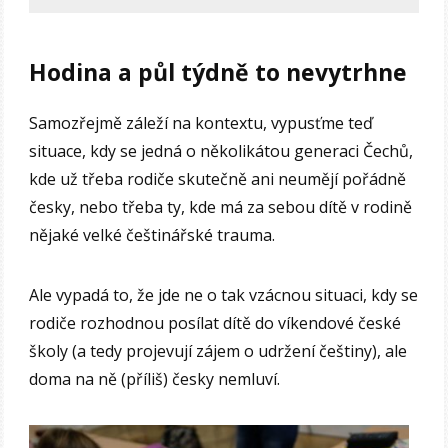
Hodina a půl týdně to nevytrhne
Samozřejmě záleží na kontextu, vypusťme teď
situace, kdy se jedná o několikátou generaci Čechů,
kde už třeba rodiče skutečně ani neumějí pořádně
česky, nebo třeba ty, kde má za sebou dítě v rodině
nějaké velké češtinářské trauma.
Ale vypadá to, že jde ne o tak vzácnou situaci, kdy se
rodiče rozhodnou posílat dítě do víkendové české
školy (a tedy projevují zájem o udržení češtiny), ale
doma na ně (příliš) česky nemluví.