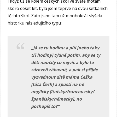
I když už se kolem českých škol ve světě motám
skoro deset let, byla jsem teprve na dvou setkáních
těchto škol. Zato jsem tam už mnohokrát slyšela
historku následujícího typu:
„Já se tu hodinu a půl [nebo taky
tři hodiny] týdně potím, aby se ty
děti naučily co nejvíc a bylo to
zároveň zábavné, a pak si přijde
vyzvednout dítě máma Češka
[táta Čech] a spustí na ně
anglicky [italsky/francouzsky/
španělsky/německy], no
pochopíš to?“