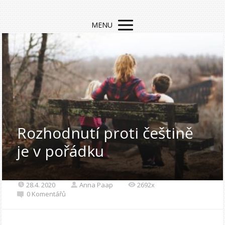
MENU
Rozhodnutí proti češtině
je v pořádku
28.4. 2020
Anna Paap
2692x
0 Komentářů