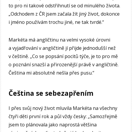
to pro ni takové odstřihnutí se od minulého života.
„Odchodem z ČR jsem začala žít jiný život, dokonce
i jméno používám trochu jiné, ne tak tvrdé.“
Markéta má angličtinu na velmi vysoké úrovni
a vyjadřování v angličtině jí přijde jednodušší než
v češtině. „Co se popsání pocitů týče, je to pro mě
o poznání snazší a přirozenější právě v angličtině.
Čeština mi absolutně nešla přes pusu.“
Čeština se sebezapřením
I přes svůj nový život mluvila Markéta na všechny
čtyři děti první rok a půl vždy česky: „Samozřejmě
jsem to plánovala jako naprostá většina