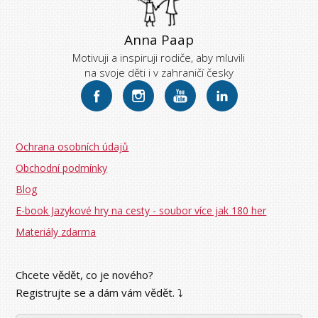
Anna Paap
Motivuji a inspiruji rodiče, aby mluvili
na svoje děti i v zahraničí česky
Ochrana osobních údajů
Obchodní podmínky
Blog
E-book Jazykové hry na cesty - soubor více jak 180 her
Materiály zdarma
Chcete vědět, co je nového?
Registrujte se a dám vám vědět. ⤵︎