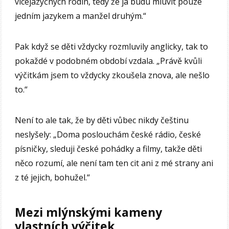
vícejazyčných rodin, tedy že já budu mluvit pouze
jedním jazykem a manžel druhým.“
Pak když se děti vždycky rozmluvily anglicky, tak to
pokaždé v podobném období vzdala. „Právě kvůli
výčitkám jsem to vždycky zkoušela znova, ale nešlo
to.“
Není to ale tak, že by děti vůbec nikdy češtinu
neslyšely: „Doma poslouchám české rádio, české
písničky, sleduji české pohádky a filmy, takže děti
něco rozumí, ale není tam ten cit ani z mé strany ani
z té jejich, bohužel.“
Mezi mlýnskými kameny
vlastních výčitek