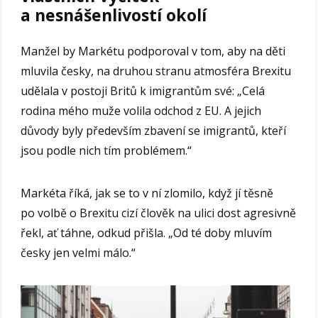
a nesnášenlivostí okolí
Manžel by Markétu podporoval v tom, aby na děti
mluvila česky, na druhou stranu atmosféra Brexitu
udělala v postoji Britů k imigrantům své: „Celá
rodina mého muže volila odchod z EU. A jejich
důvody byly především zbavení se imigrantů, kteří
jsou podle nich tím problémem.“
Markéta říká, jak se to v ní zlomilo, když jí těsně
po volbě o Brexitu cizí člověk na ulici dost agresivně
řekl, ať táhne, odkud přišla. „Od té doby mluvím
česky jen velmi málo.“