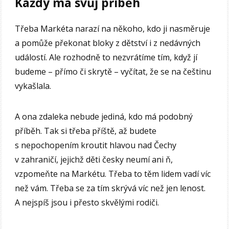
Každý má svůj příběh
Třeba Markéta narazí na někoho, kdo ji nasměruje
a pomůže překonat bloky z dětství i z nedávných
událostí. Ale rozhodně to nezvrátíme tím, když jí
budeme – přímo či skrytě – vyčítat, že se na češtinu
vykašlala.
A ona zdaleka nebude jediná, kdo má podobný
příběh. Tak si třeba příště, až budete
s nepochopením kroutit hlavou nad Čechy
v zahraničí, jejichž děti česky neumí ani ň,
vzpomeňte na Markétu. Třeba to těm lidem vadí víc
než vám. Třeba se za tím skrývá víc než jen lenost.
A nejspíš jsou i přesto skvělými rodiči.