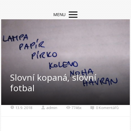
MENU
Slovní kopaná, slovní
fotbal
13.9. 2018
admin
7746x
0 Komentářů