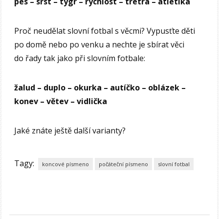
pes – srst – tygr – rychlost – tretra – atletika
Proč neudělat slovní fotbal s věcmi? Vypusťte děti
po domě nebo po venku a nechte je sbírat věci
do řady tak jako při slovním fotbale:
žalud – duplo – okurka – autíčko – oblázek –
konev –
větev – vidlička
Jaké znáte ještě další varianty?
Tagy:
koncové písmeno
počáteční písmeno
slovní fotbal